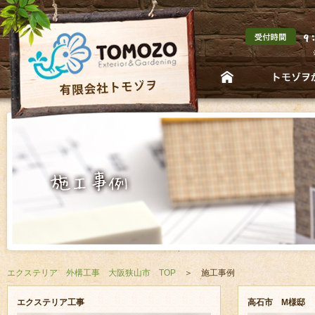
エクステリア 外構工事 大阪狭山市 TOP
＞ 施工事例
エクステリア工事
高石市 M様邸